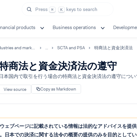
Press
keys to search
⌘
K
inancial products
Business operations
Developme
Industries and markets
...
SCTA and PSA
特商法と資金決済法
特商法と資金決済法の遵守
日本国内で取引を行う場合の特商法と資金決済法の遵守につい
Copy as Markdown
View source
ウェブページに記載されている情報は法的なアドバイスを提供
。日本での決済に関する法令の概要の提供のみを目的としてい