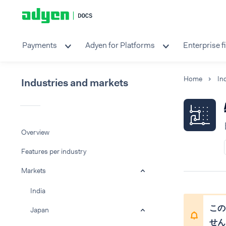
Payments
Adyen for Platforms
Enterprise f
Home
Industries and markets
Overview
Features per industry
Markets
India
この
Japan
せん