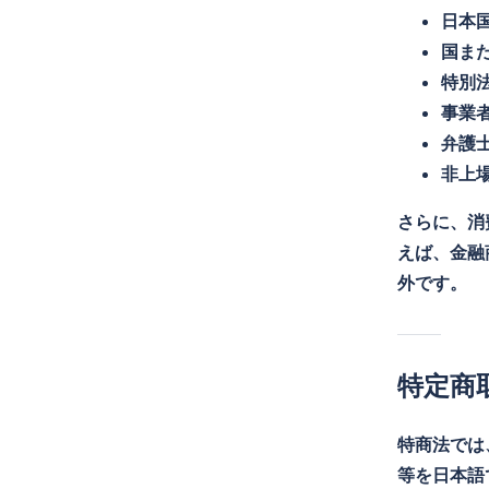
日本
国ま
特別
事業
弁護
非上
さらに、消
えば、金融
外です。
特定商
特商法では
等を日本語